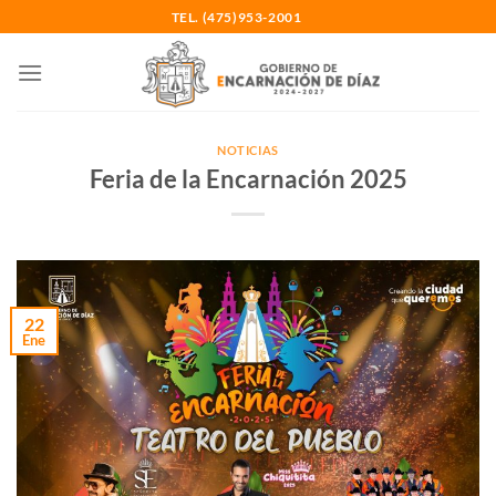
Saltar
TEL. (475)953-2001
al
contenido
NOTICIAS
Feria de la Encarnación 2025
22
Ene