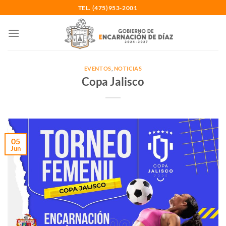
Saltar
TEL. (475)953-2001
al
contenido
EVENTOS
,
NOTICIAS
Copa Jalisco
05
Jun