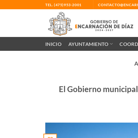
Saltar
TEL. (475)953-2001
CONTACTO@ENCARN
al
contenido
INICIO
AYUNTAMIENTO
COORD
A
El Gobierno municipal