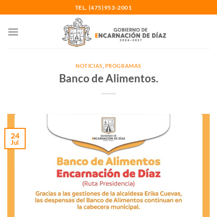
Saltar
TEL. (475)953-2001
al
contenido
NOTICIAS
,
PROGRAMAS
Banco de Alimentos.
24
Jul