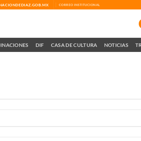
ACIONDEDIAZ.GOB.MX
CORREO INSTITUCIONAL
INACIONES
DIF
CASA DE CULTURA
NOTICIAS
T
a