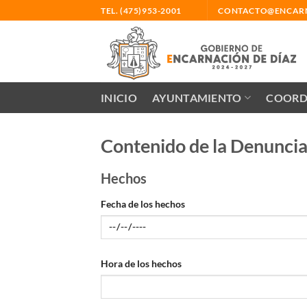
Saltar
TEL. (475)953-2001
CONTACTO@ENCARN
al
contenido
INICIO
AYUNTAMIENTO
COORD
Contenido de la Denunci
Hechos
Fecha de los hechos
Hora de los hechos